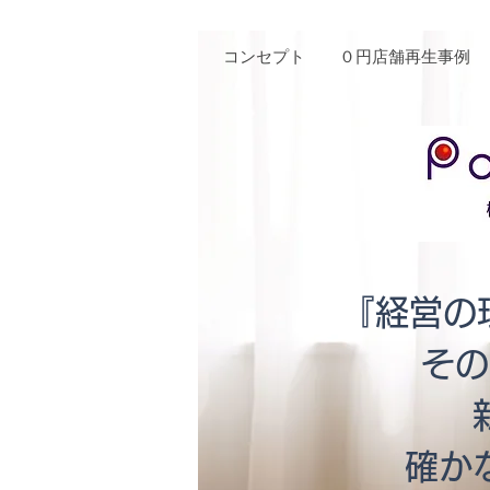
コンセプト
０円店舗再生事例
『経営の
その
​確