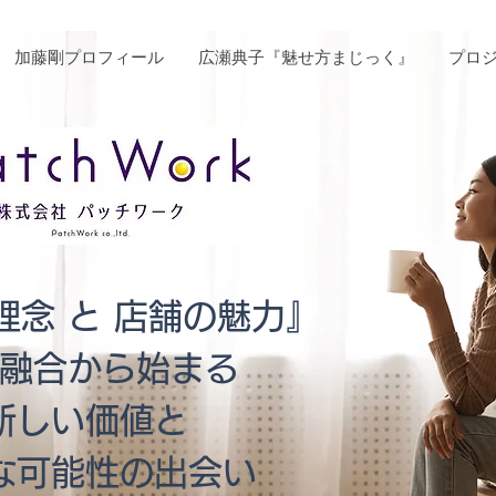
加藤剛プロフィール
広瀬典子『魅せ方まじっく』
プロ
店舗改善
理念 と 店舗の魅力』
融合から始まる
新しい価値と
かな可能性の出会い