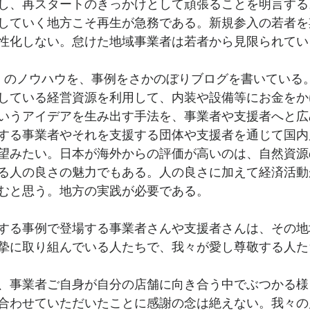
し、再スタートのきっかけとして頑張ることを明言する
していく地方こそ再生が急務である。新規参入の若者を
性化しない。怠けた地域事業者は若者から見限られてい
」のノウハウを、事例をさかのぼりブログを書いている
している経営資源を利用して、内装や設備等にお金をか
いうアイデアを生み出す手法を、事業者や支援者へと広
する事業者やそれを支援する団体や支援者を通じて国内
望みたい。日本が海外からの評価が高いのは、自然資源
る人の良さの魅力でもある。人の良さに加えて経済活動
むと思う。地方の実践が必要である。
する事例で登場する事業者さんや支援者さんは、その地
摯に取り組んでいる人たちで、我々が愛し尊敬する人た
、事業者ご自身が自分の店舗に向き合う中でぶつかる様
合わせていただいたことに感謝の念は絶えない。我々の