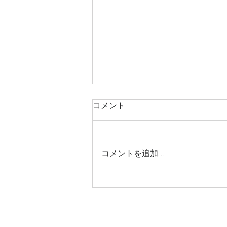
コメント
コメントを追加…
０円店舗再生 第75回～立松佛
具木工業：展示会での製品は
その世界観が創造できるかど
うかで決まる