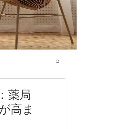
：薬局
が高ま