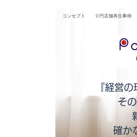
コンセプト
０円店舗再生事例
『経営の
その
​確