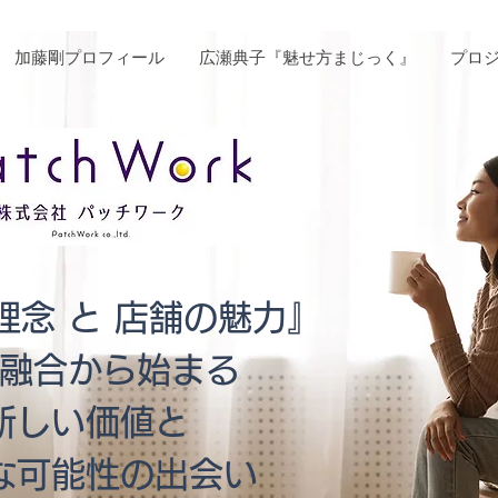
加藤剛プロフィール
広瀬典子『魅せ方まじっく』
プロ
店舗改善
理念 と 店舗の魅力』
融合から始まる
新しい価値と
かな可能性の出会い