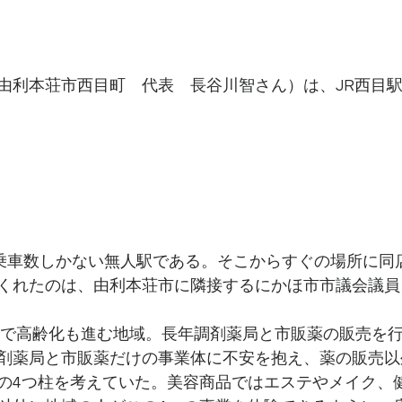
由利本荘市西目町　代表　長谷川智さん）は、JR西目
の乗車数しかない無人駅である。そこからすぐの場所に同
くれたのは、由利本荘市に隣接するにかほ市市議会議員
0人で高齢化も進む地域。長年調剤薬局と市販薬の販売を
剤薬局と市販薬だけの事業体に不安を抱え、薬の販売以
の4つ柱を考えていた。美容商品ではエステやメイク、