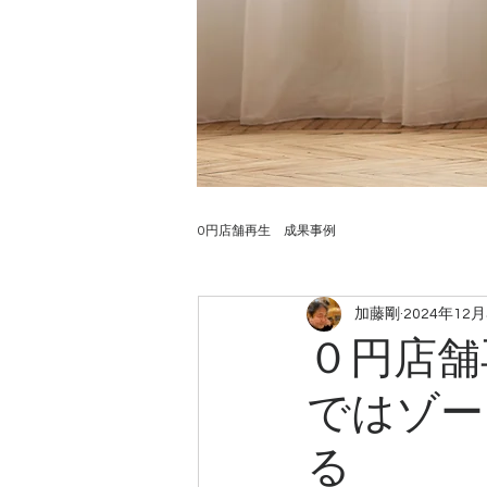
0円店舗再生 成果事例
加藤剛
2024年12
０円店舗
ではゾー
る