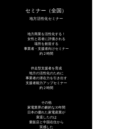
​セミナー（全国）
地方活性化セミナー
地方商業を活性化する！
女性と若者に評価される
場所を創造する
事業者・支援者向けセミナー
約２時間
伴走型支援者を育成
地方の活性化のために
事業者の潜在力を引き出す
支援者能力アップセミナー
​約２時間
その他
家電業界の劇的な30年間
日本の優れた家電産業が
衰退したのは
量販店と中国在住から
実感した