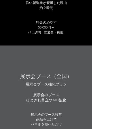
強い製造業が衰退した理由
約２時間
​料金のめやす
​50,000円～
（1日訪問 交通費・税別）
展示会ブース（全国）
展示会ブース強化プラン
展示会のブース
​ひときわ目立つMD強化
展示会のブース設営
商品を広げて
パネルを並べただけ