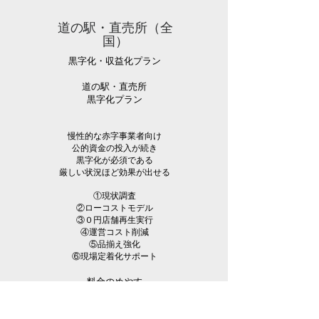
道の駅・直売所（全
国）
黒字化・収益化プラン
​道の駅・直売所
​黒字化プラン
慢性的な赤字事業者向け
公的資金の投入が続き
黒字化が必須である
厳しい状況ほど効果が出せる
①
現状調査
②ローコストモデル
③０円店舗再生実行
④運営コスト削減
⑤品揃え強化
⑥現場定着化サポート
料金のめやす
6か月で成果を創出
500,000円～
（計１０回訪問 交通費・税別）