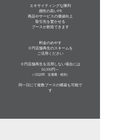
エキサイティングな陳列
感性の高いPR
商品やサービスの価値向上
取引先を驚かせる
ブースが創造できます​​
​料金のめやす
​０円店舗再生のスキームを
ご活用ください
０円店舗再生を活用しない場合には
​50,000円～
（1日訪問 交通費・税別）
同一日にて複数ブースの構築も
可能で
す