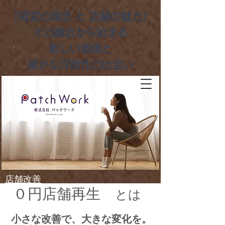
『経営の理念 と 店舗の魅力』
その融合から始まる
新しい価値と
​確かな可能性の出会い
店舗改善
０円店舗再生
とは
小さな改善で、大きな変化を。