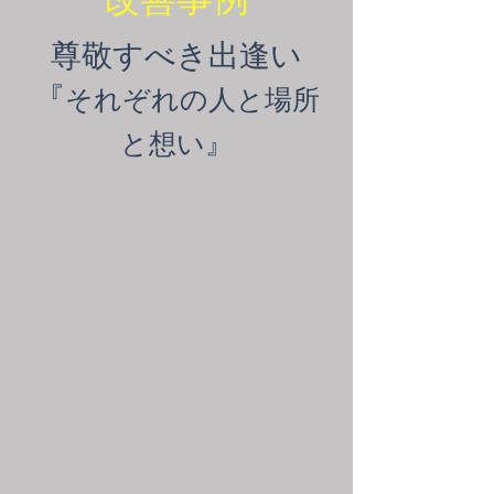
尊敬すべき出逢い
​『
それぞれの人と場所
と想い』
地元の仲間が助けてくれた
コンセプトは磨いて尖らせる
火事を乗り越えてふたたび
がんだて茶屋