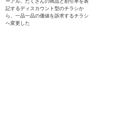
ーアル。たくさんの商品と割引率を表
記するディスカウント型のチラシか
ら、一品一品の価値を訴求するチラシ
へ変更した
リニューアルしたチラシ（こだわりの
一品を見せる）
この取り組みは始まったばかりである